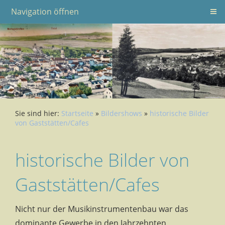
Navigation öffnen
Sie sind hier:
Startseite
»
Bildershows
»
historische Bilder
von Gaststätten/Cafes
historische Bilder von
Gaststätten/Cafes
Nicht nur der Musikinstrumentenbau war das
dominante Gewerbe in den Jahrzehnten