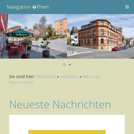
Navigation �ffnen
Sie sind hier:
Startseite
»
Aktuelles
»
Neueste
Nachrichten
Neueste Nachrichten