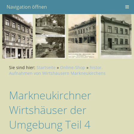
Navigation öffnen
Sie sind hier:
Startseite
»
Online-Shop
»
histor.
Aufnahmen von Wirtshäusern Markneukirchens
Markneukirchner
Wirtshäuser der
Umgebung Teil 4