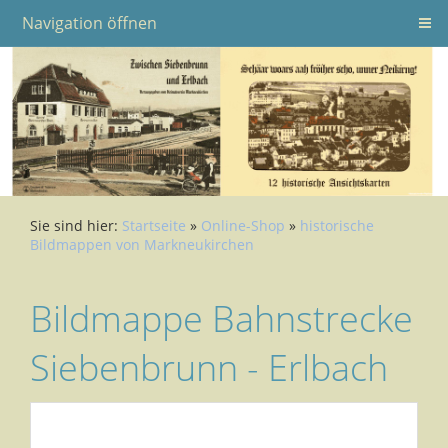
Navigation öffnen
Sie sind hier:
Startseite
»
Online-Shop
»
historische
Bildmappen von Markneukirchen
Bildmappe Bahnstrecke
Siebenbrunn - Erlbach